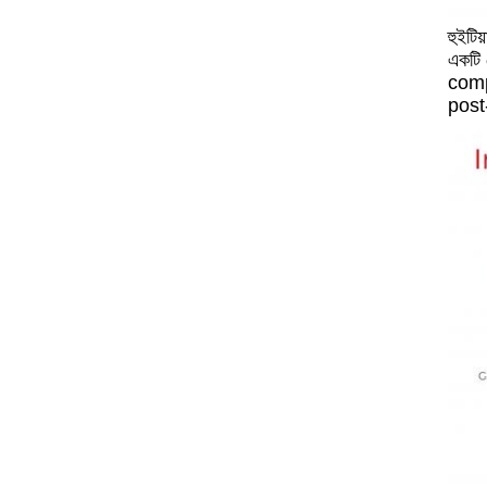
হুইটিয
একটি 
comp
post