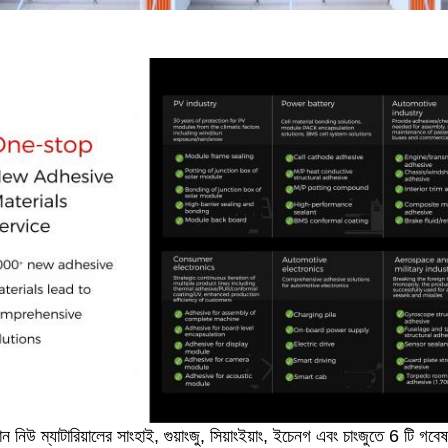
়ান নিউ ম্যাটারিয়ালের সাংহাই, গুয়াংজু, সিয়াংইয়াং, ইচেনগ এবং চাংজুতে 6 টি গবেষণ