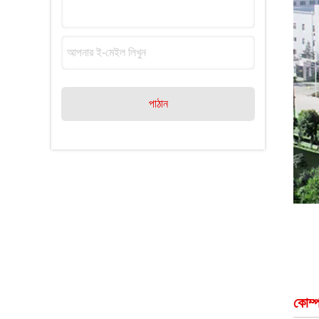
পাঠান
কোম্প