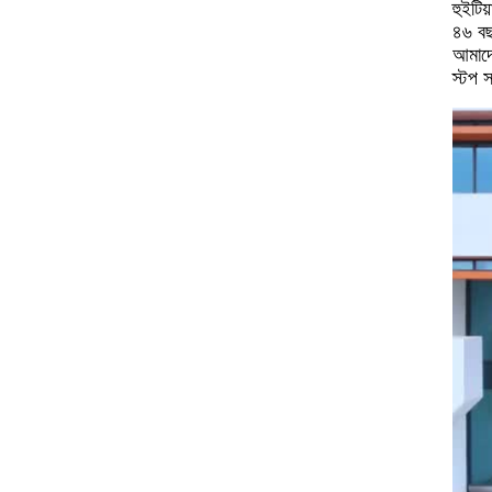
হুইটি
৪৬ বছ
আমাদে
স্টপ 