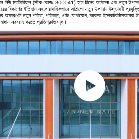
য়ান নিউ ম্যাটারিয়াল (স্টক কোডঃ 300041) হ'ল চীনের আঠালো এবং নতুন উপাদান
রের বিকাশের ইতিহাস সহ,ধারাবাহিকভাবে আঠালো নতুন উপাদান উদ্ভাবনী প্রযুক্তি
র অফারগুলি নতুন শক্তি, পরিবহন, ৫জি যোগাযোগ,ভোক্তা ইলেকট্রনিক্সআমরা উচ্চ
সমাধান সরবরাহ করতে প্রতিশ্রুতিবদ্ধ।