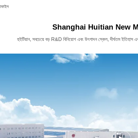
োফাইল
Shanghai Huitian New Ma
হুইটিয়ান, সবচেয়ে বড় R&D বিনিয়োগ এবং উৎপাদন স্কেল, দীর্ঘতম ইতিহাস 