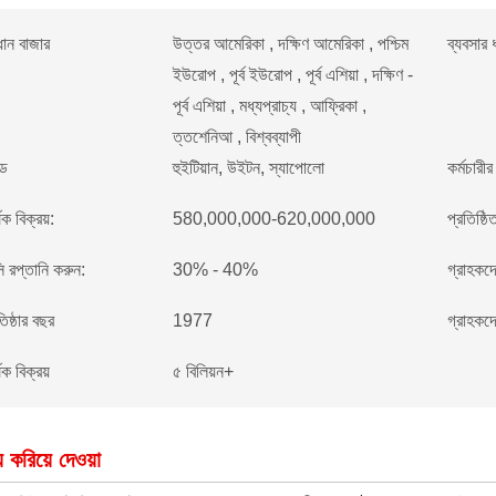
ধান বাজার
উত্তর আমেরিকা , দক্ষিণ আমেরিকা , পশ্চিম
ব্যবসার 
ইউরোপ , পূর্ব ইউরোপ , পূর্ব এশিয়া , দক্ষিণ -
পূর্ব এশিয়া , মধ্যপ্রাচ্য , আফ্রিকা ,
ত্তশেনিআ , বিশ্বব্যাপী
ন্ড
হুইটিয়ান, উইটন, স্যাপোলো
কর্মচারীর
ষিক বিক্রয়:
580,000,000-620,000,000
প্রতিষ্ঠি
ি রপ্তানি করুন:
30% - 40%
গ্রাহকদে
তিষ্ঠার বছর
1977
গ্রাহকদে
ষিক বিক্রয়
৫ বিলিয়ন+
় করিয়ে দেওয়া