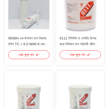
9508H এক-উপাদান তাপ নিরাময়
0111 সিপিইউ বা এলইডি চিপের
টাইপ TC > 8.0 W/M·K চমৎকার
জন্য সিলিকন তাপ পরিবাহী গ্রীস
কাজযোগ্যতা নিম্ন স্ট্যাটিক /
গ্যাপ ফিলার 1.2W/m·K
সেরা মূল্য পান
সেরা মূল্য পান
ট্রানজিশনাল স্ট্রেস সাবস্ট্র্যাটে