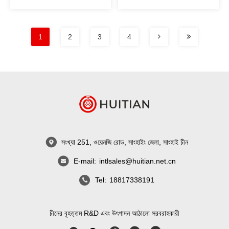
1
2
3
4
সংখ্যা 251, ওয়েনজি রোড, সাংহাইং জেলা, সাংহাই চীন
E-mail:
intlsales@huitian.net.cn
Tel:
18817338191
চীনের বৃহত্তম R&D এবং উৎপাদন আঠালো সরবরাহকারী