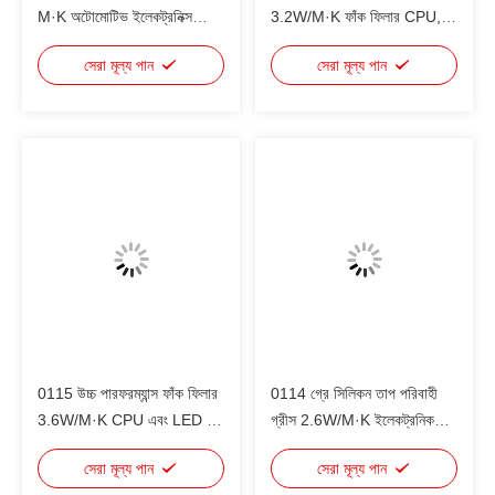
M·K অটোমোটিভ ইলেকট্রনিক্স
3.2W/M·K ফাঁক ফিলার CPU,
LED আলো বড় স্টোরেজ ডিভাইস
IGBT, বড় স্টোরেজ ডিভাইস,
সেরা মূল্য পান
সেরা মূল্য পান
স্মার্টফোন মডিউল
অটোমোবাইল ইলেকট্রনিক্স ইত্যাদির
জন্য
0115 উচ্চ পারফরম্যান্স ফাঁক ফিলার
0114 গ্রে সিলিকন তাপ পরিবাহী
3.6W/M·K CPU এবং LED চিপ
গ্রীস 2.6W/M·K ইলেকট্রনিক
জন্য তাপীয় গ্রাস PCB এবং ধাতু
উপাদানের তাপ পরিবাহিতা জন্য
সেরা মূল্য পান
সেরা মূল্য পান
জন্য অ বিষাক্ত, অ ক্ষয়কারী