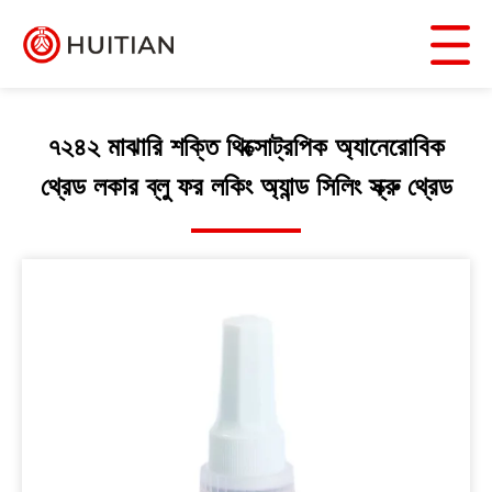
৭২৪২ মাঝারি শক্তি থিক্সোট্রপিক অ্যানেরোবিক
থ্রেড লকার ব্লু ফর লকিং অ্যান্ড সিলিং স্ক্রু থ্রেড