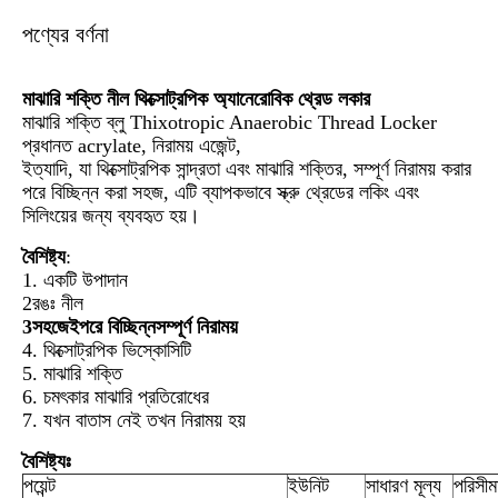
পণ্যের বর্ণনা
মাঝারি শক্তি নীল থিক্সোট্রপিক অ্যানেরোবিক থ্রেড লকার
মাঝারি শক্তি ব্লু Thixotropic Anaerobic Thread Locker
প্রধানত acrylate, নিরাময় এজেন্ট,
ইত্যাদি, যা থিক্সোট্রপিক সান্দ্রতা এবং মাঝারি শক্তির, সম্পূর্ণ নিরাময় করার
পরে বিচ্ছিন্ন করা সহজ, এটি ব্যাপকভাবে স্ক্রু থ্রেডের লকিং এবং
সিলিংয়ের জন্য ব্যবহৃত হয়।
বৈশিষ্ট্য
:
1. একটি উপাদান
2রঙঃ নীল
3সহজেই
পরে বিচ্ছিন্ন
সম্পূর্ণ নিরাময়
4. থিক্সোট্রপিক ভিস্কোসিটি
5. মাঝারি শক্তি
6. চমৎকার মাঝারি প্রতিরোধের
7. যখন বাতাস নেই তখন নিরাময় হয়
বৈশিষ্ট্যঃ
পয়েন্ট
ইউনিট
সাধারণ মূল্য
পরিসীম