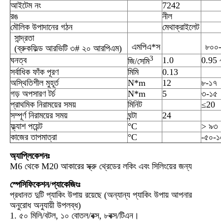
আইটেম নং
7242
রঙ
নীল
মৌলিক উপাদানের গঠন
মেথাক্রাইলেট
সান্দ্রতা
এমপিএ*স
৮০০
(ব্রুকফিল্ড আরভিটি ৩# ২০ আরপিএম)
3
ঘনত্ব
1.0
0.95 
জি/সেমি
সর্বাধিক ফাঁক পূরণ
মিমি
0.13
অস্থিতিশীল মুহূর্ত
N*m
12
৮-১৭
গড় অপসারণ টর্চ
N*m
5
৩-১৫
প্রাথমিক নিরাময়ের সময়
মিনিট
≤20
সম্পূর্ণ নিরাময়ের সময়
ঘন্টা
24
ফ্ল্যাশ পয়েন্ট
°C
> ৯৩
কাজের তাপমাত্রা
°C
-৫০-১
অ্যাপ্লিকেশনঃ
M6 থেকে M20 আকারের স্ক্রু থ্রেডের লকিং এবং সিলিংয়ের জন্য
স্পেসিফিকেশন/প্যাকেজিংঃ
প্রধানত দুটি প্যাকিং উপায় রয়েছে (অন্যান্য প্যাকিং উপায় আপনার
অনুরোধ অনুযায়ী উপলব্ধ)
1. ৫০ মিলি/বটল, ১০ বোতল/বক্স, ৮বক্স/টিএন।