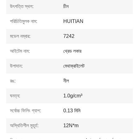
উৎপত্তি স্থল:
চীন
পরিচিতিমুলক নাম:
HUITIAN
মডেল নম্বার:
7242
আইটেম নাম:
থ্রেড লকার
উপাদান:
মেথাক্রাইলেট
রঙ:
নীল
ঘনত্ব:
1.0g/cm³
সর্বোচ্চ ফিলিং গ্যাপ:
0.13 মিমি
অস্থিতিশীল মুহূর্ত:
12N*m