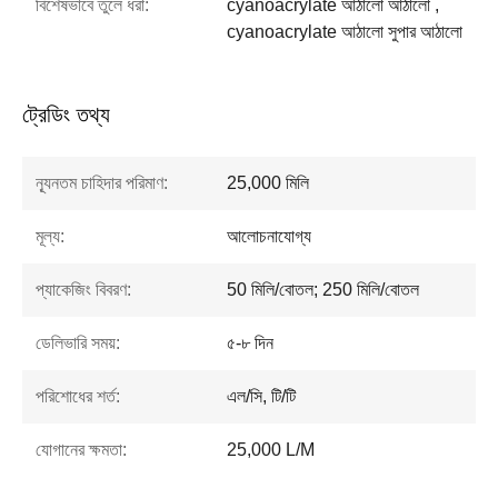
বিশেষভাবে তুলে ধরা:
cyanoacrylate আঠালো আঠালো ,
cyanoacrylate আঠালো সুপার আঠালো
ট্রেডিং তথ্য
ন্যূনতম চাহিদার পরিমাণ:
25,000 মিলি
মূল্য:
আলোচনাযোগ্য
প্যাকেজিং বিবরণ:
50 মিলি/বোতল; 250 মিলি/বোতল
ডেলিভারি সময়:
৫-৮ দিন
পরিশোধের শর্ত:
এল/সি, টি/টি
যোগানের ক্ষমতা:
25,000 L/M