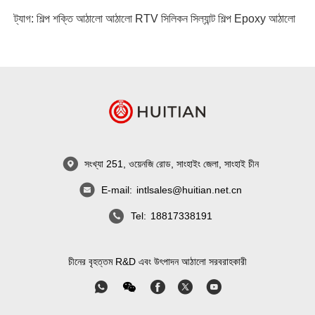
ট্যাগ:
শিল্প শক্তি আঠালো আঠালো
RTV সিলিকন সিল্যান্ট
শিল্প Epoxy আঠালো
সংখ্যা 251, ওয়েনজি রোড, সাংহাইং জেলা, সাংহাই চীন
E-mail:
intlsales@huitian.net.cn
Tel:
18817338191
চীনের বৃহত্তম R&D এবং উৎপাদন আঠালো সরবরাহকারী