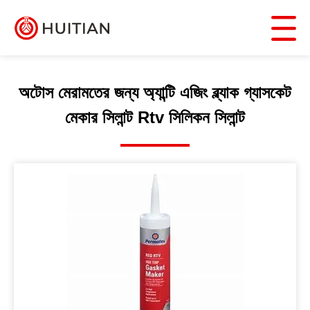
অটোস মেরামতের জন্য অ্যান্টি এজিং ব্ল্যাক গ্যাসকেট
মেকার সিলান্ট Rtv সিলিকন সিলান্ট