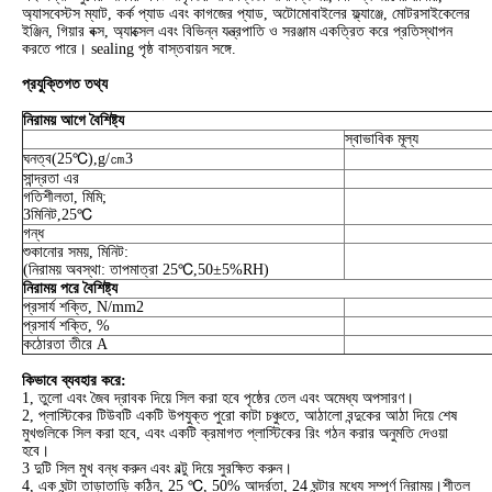
অ্যাসবেস্টস ম্যাট, কর্ক প্যাড এবং কাগজের প্যাড, অটোমোবাইলের ফ্ল্যাঞ্জে, মোটরসাইকেলের
ইঞ্জিন, গিয়ার বক্স, অ্যাক্সেল এবং বিভিন্ন যন্ত্রপাতি ও সরঞ্জাম একত্রিত করে প্রতিস্থাপন
করতে পারে। sealing পৃষ্ঠ বাস্তবায়ন সঙ্গে.
প্রযুক্তিগত তথ্য
নিরাময় আগে বৈশিষ্ট্য
স্বাভাবিক মূল্য
ঘনত্ব(25℃),g/㎝3
সান্দ্রতা এর
গতিশীলতা, মিমি;
3মিনিট,25℃
গন্ধ
শুকানোর সময়, মিনিট:
(নিরাময় অবস্থা: তাপমাত্রা 25℃,50±5%RH)
নিরাময় পরে বৈশিষ্ট্য
প্রসার্য শক্তি, N/mm2
প্রসার্য শক্তি, %
কঠোরতা তীরে A
কিভাবে ব্যবহার করে:
1, তুলো এবং জৈব দ্রাবক দিয়ে সিল করা হবে পৃষ্ঠের তেল এবং অমেধ্য অপসারণ।
2, প্লাস্টিকের টিউবটি একটি উপযুক্ত পুরো কাটা চঞ্চুতে, আঠালো বন্দুকের আঠা দিয়ে শেষ
মুখগুলিকে সিল করা হবে, এবং একটি ক্রমাগত প্লাস্টিকের রিং গঠন করার অনুমতি দেওয়া
হবে।
3 দুটি সিল মুখ বন্ধ করুন এবং বল্টু দিয়ে সুরক্ষিত করুন।
4, এক ঘন্টা তাড়াতাড়ি কঠিন, 25 ℃, 50% আর্দ্রতা, 24 ঘন্টার মধ্যে সম্পূর্ণ নিরাময়।শীতল