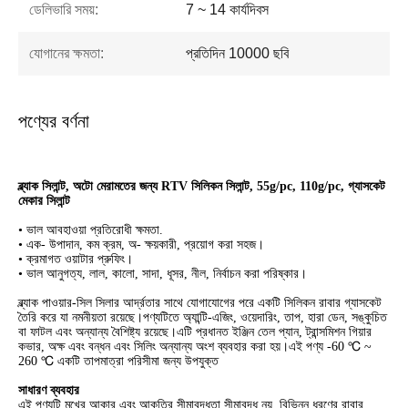
ডেলিভারি সময়:
7 ~ 14 কার্যদিবস
যোগানের ক্ষমতা:
প্রতিদিন 10000 ছবি
পণ্যের বর্ণনা
ব্ল্যাক সিলান্ট, অটো মেরামতের জন্য RTV সিলিকন সিলান্ট, 55g/pc, 110g/pc, গ্যাসকেট
মেকার সিলান্ট
• ভাল আবহাওয়া প্রতিরোধী ক্ষমতা.
• এক- উপাদান, কম ক্রম, অ- ক্ষয়কারী, প্রয়োগ করা সহজ।
• ক্রমাগত ওয়াটার প্রুফিং।
• ভাল আনুগত্য, লাল, কালো, সাদা, ধূসর, নীল, নির্বাচন করা পরিষ্কার।
ব্ল্যাক পাওয়ার-সিল সিলার আর্দ্রতার সাথে যোগাযোগের পরে একটি সিলিকন রাবার গ্যাসকেট
তৈরি করে যা নমনীয়তা রয়েছে।পণ্যটিতে অ্যান্টি-এজিং, ওয়েদারিং, তাপ, হারা ডেন, সঙ্কুচিত
বা ফাটল এবং অন্যান্য বৈশিষ্ট্য রয়েছে।এটি প্রধানত ইঞ্জিন তেল প্যান, ট্রান্সমিশন গিয়ার
কভার, অক্ষ এবং বন্ধন এবং সিলিং অন্যান্য অংশ ব্যবহার করা হয়।এই পণ্য -60 ℃ ~
260 ℃ একটি তাপমাত্রা পরিসীমা জন্য উপযুক্ত
সাধারণ ব্যবহার
এই পণ্যটি মুখের আকার এবং আকৃতির সীমাবদ্ধতা সীমাবদ্ধ নয়, বিভিন্ন ধরণের রাবার,