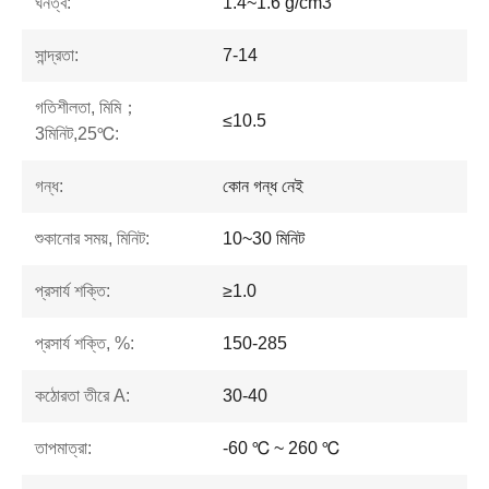
ঘনত্ব:
1.4~1.6 g/cm3
সান্দ্রতা:
7-14
গতিশীলতা, মিমি；
≤10.5
3মিনিট,25℃:
গন্ধ:
কোন গন্ধ নেই
শুকানোর সময়, মিনিট:
10~30 মিনিট
প্রসার্য শক্তি:
≥1.0
প্রসার্য শক্তি, %:
150-285
কঠোরতা তীরে A:
30-40
তাপমাত্রা:
-60 ℃ ~ 260 ℃