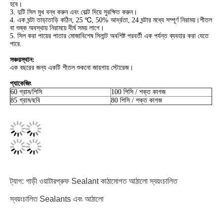
হবে।
3. দুটি সিল মুখ বন্ধ করুন এবং বোল্ট দিয়ে সুরক্ষিত করুন।
4. এক ঘন্টা তাড়াতাড়ি কঠিন, 25 ℃, 50% আর্দ্রতা, 24 ঘন্টার মধ্যে সম্পূর্ণ নিরাময়।শীতল
বা শুষ্ক অবস্থায় নিরাময়ে দীর্ঘ সময় লাগে।
5. সিল করা পায়ের পাতার মোজাবিশেষ সিলান্ট অবশিষ্ট পরবর্তী এক পর্যন্ত ব্যবহার করা যেতে
পারে.
সঞ্চয়স্থান:
এক বছরের জন্য একটি শীতল শুকনো জায়গায় স্টোরেজ।
প্যাকেজিং
60 গ্রাম/পিসি
100 পিসি / শক্ত কাগজ
85 গ্রাম/ছবি
80 পিসি / শক্ত কাগজ
ট্যাগ:
গাড়ী ওয়াটারপ্রুফ Sealant
কাঠামোগত আঠালো স্বয়ংচালিত
স্বয়ংচালিত Sealants এবং আঠালো