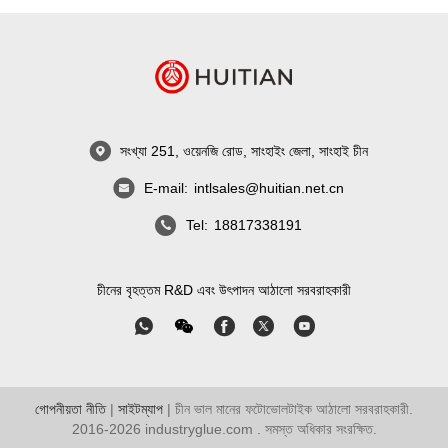
সংখ্যা 251, ওয়েনজি রোড, সাংহাইং জেলা, সাংহাই চীন
E-mail:
intlsales@huitian.net.cn
Tel:
18817338191
চীনের বৃহত্তম R&D এবং উৎপাদন আঠালো সরবরাহকারী
গোপনীয়তা নীতি
|
সাইটম্যাপ
| চীন ভাল মানের ফটোভোলটাইক আঠালো সরবরাহকারী.
2016-2026
industryglue.com
. সমস্ত অধিকার সংরক্ষিত.