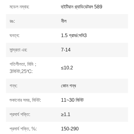
মডেল নম্বার:
হুইটিয়ান গ্ল্যাডিয়েটরস 589
রঙ:
নীল
ঘনত্ব:
1.5 গ্রাম/সেমি3
সান্দ্রতা এর:
7-14
গতিশীলতা, মিমি；
≤10.2
3মিনিট,25℃:
গন্ধ:
কোন গন্ধ
শুকানোর সময়, মিনিট:
11~30 মিনিট
প্রসার্য শক্তি:
≥1.1
প্রসার্য শক্তি, %:
150-290