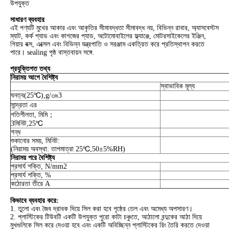
উপযুক্ত
সাধারণ ব্যবহার
এই পণ্যটি মুখের আকার এবং আকৃতির সীমাবদ্ধতা সীমাবদ্ধ নয়, বিভিন্ন রাবার, অ্যাসবেস্টস
ম্যাট, কর্ক প্যাড এবং কাগজের প্যাড, অটোমোবাইলের ফ্ল্যাঞ্জে, মোটরসাইকেলের ইঞ্জিন,
গিয়ার বক্স, এক্সেল এবং বিভিন্ন যন্ত্রপাতি ও সরঞ্জাম একত্রিত করে প্রতিস্থাপন করতে
পারে। sealing পৃষ্ঠ বাস্তবায়ন সঙ্গে.
প্রযুক্তিগত তথ্য
নিরাময় আগে বৈশিষ্ট্য
স্বাভাবিক মূল্য
ঘনত্ব(25℃),g/㎝3
সান্দ্রতা এর
গতিশীলতা, মিমি；
3মিনিট,25℃
গন্ধ
শুকানোর সময়, মিনিট:
(নিরাময় অবস্থা: তাপমাত্রা 25℃,50±5%RH)
নিরাময় পরে বৈশিষ্ট্য
প্রসার্য শক্তি, N/mm2
প্রসার্য শক্তি, %
কঠোরতা তীরে A
কিভাবে ব্যবহার করে:
1. তুলো এবং জৈব দ্রাবক দিয়ে সিল করা হবে পৃষ্ঠের তেল এবং অমেধ্য অপসারণ।
2. প্লাস্টিকের টিউবটি একটি উপযুক্ত পুরো কাটা চঞ্চুতে, আঠালো বন্দুকের আঠা দিয়ে
মুখগুলিকে সিল করে দেওয়া হবে এবং একটি অবিচ্ছিন্ন প্লাস্টিকের রিং তৈরি করতে দেওয়া