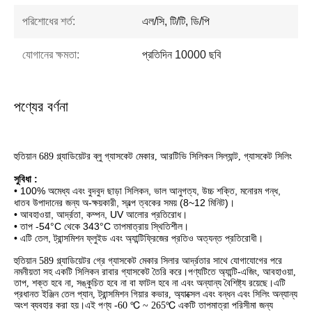
পরিশোধের শর্ত:
এল/সি, টি/টি, ডি/পি
যোগানের ক্ষমতা:
প্রতিদিন 10000 ছবি
পণ্যের বর্ণনা
হুতিয়ান 689 গ্ল্যাডিয়েটর ব্লু গ্যাসকেট মেকার, আরটিভি সিলিকন সিল্যান্ট, গ্যাসকেট সিলিং
সুবিধা :
• 100% অমেধ্য এবং বুদবুদ ছাড়া সিলিকন, ভাল আনুগত্য, উচ্চ শক্তি, মনোরম গন্ধ,
ধাতব উপাদানের জন্য অ-ক্ষয়কারী, স্বল্প ত্বকের সময় (8~12 মিনিট)।
• আবহাওয়া, আর্দ্রতা, কম্পন, UV আলোর প্রতিরোধ।
• তাপ -54°C থেকে 343°C তাপমাত্রায় স্থিতিশীল।
• এটি তেল, ট্রান্সমিশন ফ্লুইড এবং অ্যান্টিফ্রিজের প্রতিও অত্যন্ত প্রতিরোধী।
হুতিয়ান 589 গ্ল্যাডিয়েটর গ্রে গ্যাসকেট মেকার সিলার আর্দ্রতার সাথে যোগাযোগের পরে
নমনীয়তা সহ একটি সিলিকন রাবার গ্যাসকেট তৈরি করে।পণ্যটিতে অ্যান্টি-এজিং, আবহাওয়া,
তাপ, শক্ত হবে না, সঙ্কুচিত হবে না বা ফাটল হবে না এবং অন্যান্য বৈশিষ্ট্য রয়েছে।এটি
প্রধানত ইঞ্জিন তেল প্যান, ট্রান্সমিশন গিয়ার কভার, অ্যাক্সেল এবং বন্ধন এবং সিলিং অন্যান্য
অংশ ব্যবহার করা হয়।এই পণ্য -60 ℃ ~ 265℃ একটি তাপমাত্রা পরিসীমা জন্য