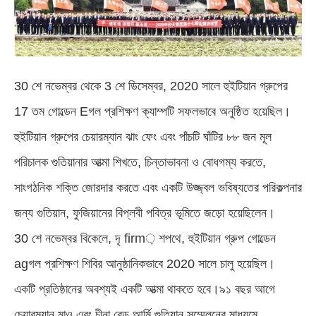
30 শে নভেম্বর থেকে 3 শে ডিসেম্বর, 2020 সালে হুইটিয়ান গ্রুপের
17 তম গোল্ডেন Eগল প্রশিক্ষণ ক্যাম্পটি সফলভাবে অনুষ্ঠিত হয়েছিল।
হুইটিয়ান গ্রুপের চেয়ারম্যান ঝাং ফেং এবং পাঁচটি ঘাঁটির ৮৮ জন মূল
পরিচালক গুতিয়ানার আত্মা শিখতে, চিন্তাভাবনা ও বোধগম্য করতে,
সাংগঠনিক শক্তি জোরদার করতে এবং একটি উজ্জ্বল ভবিষ্যতের পরিকল্পনার
জন্য গুতিয়ান, ফুজিয়ানের বিপ্লবী পবিত্র ভূমিতে জড়ো হয়েছিলেন।
30 শে নভেম্বর বিকেলে, দৃ firm় শপথে, হুইটিয়ান গ্রুপ গোল্ডেন
agগল প্রশিক্ষণ শিবির আনুষ্ঠানিকভাবে 2020 সালে চালু হয়েছিল।
একটি প্রতিষ্ঠানের অবশ্যই একটি আত্মা থাকতে হবে।৯১ বছর আগে
চেয়ারম্যান মাও এবং চীনা রেড আর্মি গুতিয়ান সম্মেলনের মাধ্যমে