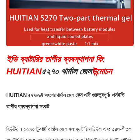
ইভি ব্যাটারির তাপীয় ব্যবস্থাপনা কি:
HUITIAN
৫২৭০ থার্মাল জেল
উন্মোচন
কেন এটি গুরুত্বপূর্ণঃ এনইভি
HUITIAN ৫২৭০
দুই অংশের থার্মাল জেল
তাপীয় ব্যবস্থাপনা সংকট
হিউটিয়ান ৫২৭০ টু-পার্ট থার্মাল জেল হল ব্যাটারি মডিউল এবং তরল-শীতল