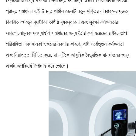
প্লেটগুলির মধ্যে দক্ষ তাপ স্থানান্তরের জন্য ডিজাইন করা একটি কাটিয়া
প্রান্ত সমাধান।এই উন্নত থার্মাল জেলটি নতুন শক্তির যানবাহনের দ্রুত
বিকশিত ক্ষেত্রে ব্যাটারির তাপীয় ব্যবস্থাপনা এবং সুরক্ষা কর্মক্ষমতার
সমালোচনামূলক সমস্যাগুলি সমাধানের জন্য তৈরি করা হয়েছেএর উচ্চ তাপ
পরিবাহিতা এবং হালকা ওজনের নকশার কারণে, এটি সর্বোত্তম কর্মক্ষমতা
এবং নিরাপত্তা নিশ্চিত করে, যা এটিকে আধুনিক বৈদ্যুতিক যানবাহনের জন্য
একটি অপরিহার্য উপাদান করে তোলে।