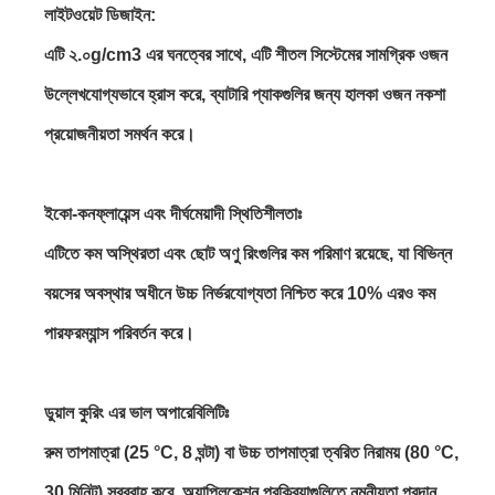
লাইটওয়েট ডিজাইন:
এটি ২.০g/cm3 এর ঘনত্বের সাথে, এটি শীতল সিস্টেমের সামগ্রিক ওজন
উল্লেখযোগ্যভাবে হ্রাস করে, ব্যাটারি প্যাকগুলির জন্য হালকা ওজন নকশা
প্রয়োজনীয়তা সমর্থন করে।
ইকো-কনফ্লায়েন্স এবং দীর্ঘমেয়াদী স্থিতিশীলতাঃ
এটিতে কম অস্থিরতা এবং ছোট অণু রিংগুলির কম পরিমাণ রয়েছে, যা বিভিন্ন
বয়সের অবস্থার অধীনে উচ্চ নির্ভরযোগ্যতা নিশ্চিত করে 10% এরও কম
পারফরম্যান্স পরিবর্তন করে।
ডুয়াল কুরিং এর ভাল অপারেবিলিটিঃ
রুম তাপমাত্রা (25 °C, 8 ঘন্টা) বা উচ্চ তাপমাত্রা ত্বরিত নিরাময় (80 °C,
30 মিনিট) সরবরাহ করে, অ্যাপ্লিকেশন প্রক্রিয়াগুলিতে নমনীয়তা প্রদান