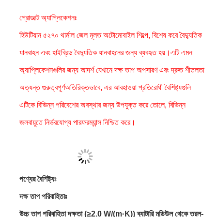
প্রোডাক্ট অ্যাপ্লিকেশনঃ
হিউটিয়ান ৫২৭০ থার্মাল জেল মূলত অটোমোবাইল শিল্পে, বিশেষ করে বৈদ্যুতিক
যানবাহন এবং হাইব্রিড বৈদ্যুতিক যানবাহনের জন্য ব্যবহৃত হয়।এটি এমন
অ্যাপ্লিকেশনগুলির জন্য আদর্শ যেখানে দক্ষ তাপ অপসারণ এবং দ্রুত শীতলতা
অত্যন্ত গুরুত্বপূর্ণঅতিরিক্তভাবে, এর আবহাওয়া প্রতিরোধী বৈশিষ্ট্যগুলি
এটিকে বিভিন্ন পরিবেশের অবস্থার জন্য উপযুক্ত করে তোলে, বিভিন্ন
জলবায়ুতে নির্ভরযোগ্য পারফরম্যান্স নিশ্চিত করে।
পণ্যের বৈশিষ্ট্যঃ
দক্ষ তাপ পরিবাহিতাঃ
উচ্চ তাপ পরিবাহিতা দক্ষতা (≥2.0 W/(m·K)) ব্যাটারি মডিউল থেকে তরল-