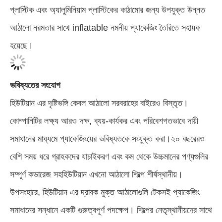
প্লাস্টিক এবং অ্যালুমিনিয়াম প্লাস্টিকের কাঠামোর জন্য উপযুক্ত উন্নত
আঠালো নরমতার সাথে inflatable নমনীয় প্যাকেজিং তৈরিতে সহায়ক
হয়েছে।
ভবিষ্যতের সংযোগ
হিউটিয়ান এর দৃষ্টিভঙ্গি কেবল আঠালো সরবরাহের বাইরেও বিস্তৃত।
কোম্পানিটির লক্ষ্য আরও দক্ষ, ব্যয়-কার্যকর এবং পরিবেশগতভাবে দায়ী
সমাধানের মাধ্যমে প্যাকেজিংয়ের ভবিষ্যতকে সংযুক্ত করা।২০ বছরেরও
বেশি সময় ধরে গ্রাহকদের যাচাইকরণ এবং কম থেকে উচ্চমানের পণ্যগুলির
সম্পূর্ণ কভারেজ সহহিউটিয়ান এখনো আঠালো শিল্পে শীর্ষস্থানীয়।
উপসংহারে, হিউটিয়ান এর দ্রাবক মুক্ত আঠালোগুলি টেকসই প্যাকেজিং
সমাধানের সন্ধানে একটি গুরুত্বপূর্ণ পদক্ষেপ। শিল্পের নেতৃস্থানীয়দের সাথে