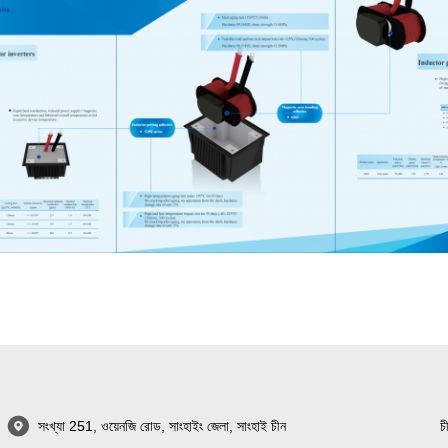
সংখ্যা 251, ওয়েনজি রোড, সাংহাইং জেলা, সাংহাই চীন
চ