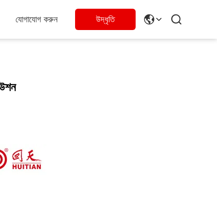
যোগাযোগ করুন
উদ্ধৃতি
িউশন