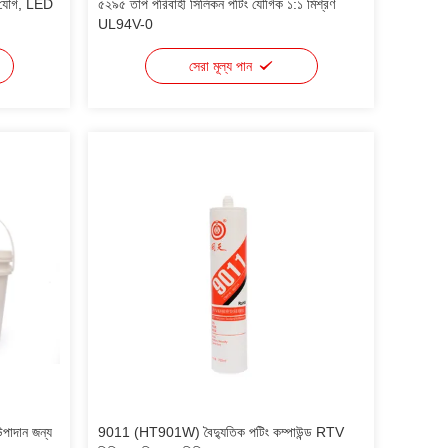
িং যৌগ, LED
৫২৯৫ তাপ পরিবাহী সিলিকন পটিং যৌগিক ১:১ মিশ্রণ
UL94V-0
সেরা মূল্য পান
উপাদান জন্য
9011 (HT901W) বৈদ্যুতিক পটিং কম্পাউন্ড RTV