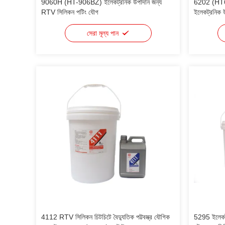
9060H (HT-906BZ) ইলেকট্রনিক উপাদান জন্য
6202 (HT6
RTV সিলিকন পটিং যৌগ
ইলেকট্রনিক 
সেরা মূল্য পান
4112 RTV সিলিকন চিটচিটে বৈদ্যুতিক পট্টবস্ত্র যৌগিক
5295 ইলেকট্র