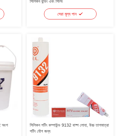
সিলিকন বন্ডিং এবং সিলিং
সেরা মূল্য পান
ুই অংশ
সিলিকন পটিং কম্পাউন্ড 9132 বাষ্প লোহা, উচ্চ তাপমাত্রা
পটিং যৌগ জন্য