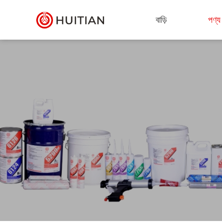
বাড়ি
পণ্য