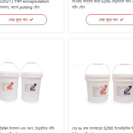
202T) ইপক্সি encapsulation
পাওয়ার সাপ্লাই জন্য 5295 বৈদ্যুতিক পট
উপাদান, কালো potting যৌগ
পটিং যৌগ
সেরা মূল্য পান
সেরা মূল্য পান
নিক্স উপাদান এবং অংশ, বৈদ্যুতিক পটিং
গ্রে রঙ কক্ষ তাপমাত্রা 5290 ইলেকট্রনিক 