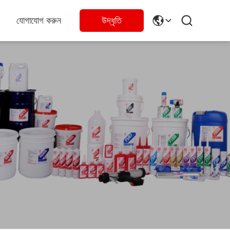
যোগাযোগ করুন
উদ্ধৃতি