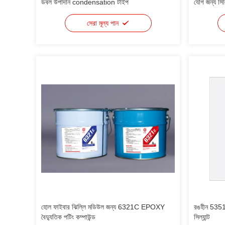
ডবল উপাদান condensation টাইপ
যৌগ জন্য সি
সেরা মূল্য পান
হোল ফাইবার ঝিল্লি মডিউল জন্য 6321C EPOXY
রঙহীন 5351 ব
বৈদ্যুতিক পটিং কম্পাউন্ড
সিল্যান্ট