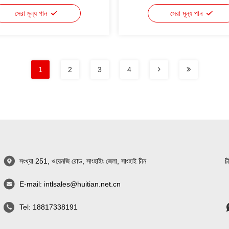
সেরা মূল্য পান
সেরা মূল্য পান
1
2
3
4
সংখ্যা 251, ওয়েনজি রোড, সাংহাইং জেলা, সাংহাই চীন
চ
E-mail:
intlsales@huitian.net.cn
Tel:
18817338191