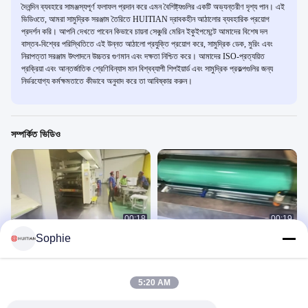
দৈনন্দিন ব্যবহারে সামঞ্জস্যপূর্ণ ফলাফল প্রদান করে এমন বৈশিষ্ট্যগুলির একটি অভ্যন্তরীণ দৃশ্য পান। এই
ভিডিওতে, আমরা সামুদ্রিক সরঞ্জাম তৈরিতে HUITIAN দ্রাবকহীন আঠালোর ব্যবহারিক প্রয়োগ
প্রদর্শন করি। আপনি দেখতে পাবেন কিভাবে চায়না সেঞ্চুরি মেরিন ইকুইপমেন্টে আমাদের বিশেষ দল
বাস্তব-বিশ্বের পরিস্থিতিতে এই উন্নত আঠালো প্রযুক্তি প্রয়োগ করে, সামুদ্রিক ডেক, মুরিং এবং
নিরাপত্তা সরঞ্জাম উৎপাদনে উচ্চতর গুণমান এবং দক্ষতা নিশ্চিত করে। আমাদের ISO-প্রত্যয়িত
প্রক্রিয়া এবং আন্তর্জাতিক শ্রেণিবিন্যাস মান বিশ্বব্যাপী শিপইয়ার্ড এবং সামুদ্রিক প্রকল্পগুলির জন্য
নির্ভরযোগ্য কর্মক্ষমতাতে কীভাবে অনুবাদ করে তা আবিষ্কার করুন।
সম্পর্কিত ভিডিও
00:18
00:19
Sophie
HUITIAN দ্রাবক ভিত্তিক আঠালো আবেদন ২
HUITIAN দ্রাবক ভিত্তিক আঠালো অ্যাপ্লিকেশন
Product Usage Video
Product Usage Video
March 31, 2025
March 31, 2025
5:20 AM