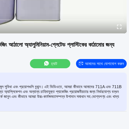
ং আঠালো অ্যালুমিনিয়াম-প্লেটেড প্লাস্টিকের কাঠামোর জন্য
চ্যাট
আমাদের সাথে যোগাযোগ করুন
ুলির মূল সুবিধা এবং প্রয়োগগুলি বুঝুন। এই ভিডিওতে, আমরা কীভাবে আমাদের 711A এবং 711B
টন্ত অ্যাপ্লিকেশন এবং অন্যান্য চাহিদাযুক্ত প্যাকেজিং প্রয়োজনীয়তার জন্য নির্ভরযোগ্য বন্ধন
 জানুন এবং কীভাবে আমরা উচ্চ-কার্যক্ষমতাসম্পন্ন উপাদান সমাধান সহ ভোগ্যপণ্য এবং খাদ্য