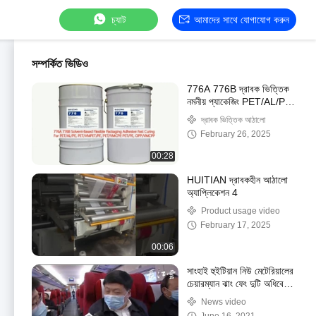
চ্যাট
আমাদের সাথে যোগাযোগ করুন
সম্পর্কিত ভিডিও
776A 776B দ্রাবক ভিত্তিক
নমনীয় প্যাকেজিং PET/AL/PE,
VMCPP, PE,
দ্রাবক ভিত্তিক আঠালো
OPP/VMCPP এর জন্য দ্রুত
February 26, 2025
নিরাময়কারী আঠালো
00:28
HUITIAN দ্রাবকহীন আঠালো
অ্যাপ্লিকেশন 4
Product usage video
February 17, 2025
00:06
সাংহাই হুইটিয়ান নিউ মেটেরিয়ালের
চেয়ারম্যান ঝাং ফেং দুটি অধিবেশনে
যোগ দিতে বেইজিং গিয়েছিলেন
News video